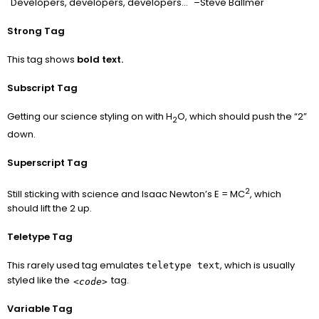
Developers, developers, developers…
–Steve Ballmer
Strong Tag
This tag shows
bold
text.
Subscript Tag
Getting our science styling on with H
O, which should push the “2”
2
down.
Superscript Tag
2
Still sticking with science and Isaac Newton’s E = MC
, which
should lift the 2 up.
Teletype Tag
This rarely used tag emulates
, which is usually
teletype text
styled like the
tag.
<code>
Variable Tag