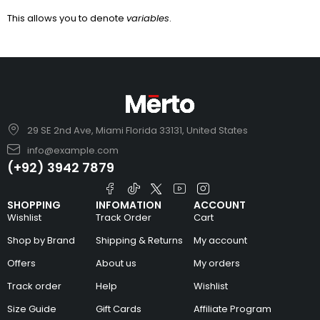
This allows you to denote
variables
.
29 SE 2nd Ave, Miami Florida 33131, United States
info@example.com
(+92) 3942 7879
SHOPPING
INFOMATION
ACCOUNT
Wishlist
Track Order
Cart
Shop by Brand
Shipping & Returns
My account
Offers
About us
My orders
Track order
Help
Wishlist
Size Guide
Gift Cards
Affiliate Program