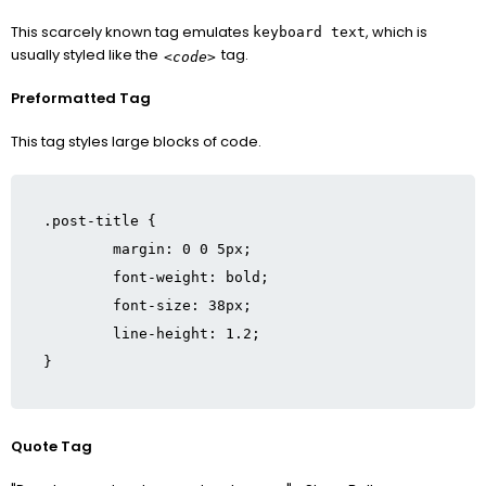
This scarcely known tag emulates
, which is
keyboard text
usually styled like the
tag.
<code>
Preformatted Tag
This tag styles large blocks of code.
.post-title {

	margin: 0 0 5px;

	font-weight: bold;

	font-size: 38px;

	line-height: 1.2;

}
Quote Tag