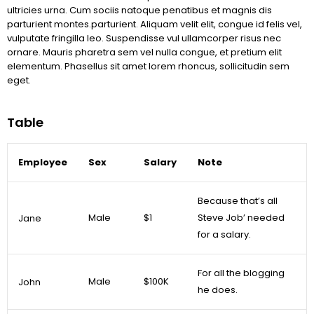
ultricies urna. Cum sociis natoque penatibus et magnis dis
parturient montes.parturient. Aliquam velit elit, congue id felis vel,
vulputate fringilla leo. Suspendisse vul ullamcorper risus nec
ornare. Mauris pharetra sem vel nulla congue, et pretium elit
elementum. Phasellus sit amet lorem rhoncus, sollicitudin sem
eget.
Table
Employee
Sex
Salary
Note
Because that’s all
Male
$1
Steve Job’ needed
Jane
for a salary.
For all the blogging
Male
$100K
John
he does.