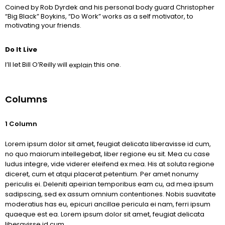
Coined by Rob Dyrdek and his personal body guard Christopher
“Big Black” Boykins, “Do Work” works as a self motivator, to
motivating your friends.
Do It Live
I’ll let Bill O’Reilly will
this one.
explain
Columns
1 Column
Lorem ipsum dolor sit amet, feugiat delicata liberavisse id cum,
no quo maiorum intellegebat, liber regione eu sit. Mea cu case
ludus integre, vide viderer eleifend ex mea. His at soluta regione
diceret, cum et atqui placerat petentium. Per amet nonumy
periculis ei. Deleniti apeirian temporibus eam cu, ad mea ipsum
sadipscing, sed ex assum omnium contentiones. Nobis suavitate
moderatius has eu, epicuri ancillae pericula ei nam, ferri ipsum
quaeque est ea. Lorem ipsum dolor sit amet, feugiat delicata
liberavisse id cum