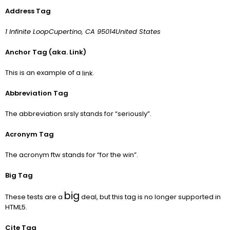
Address Tag
1 Infinite LoopCupertino, CA 95014United States
Anchor Tag (aka. Link)
This is an example of a
.
link
Abbreviation Tag
The abbreviation
srsly
stands for “seriously”.
Acronym Tag
The acronym
ftw
stands for “for the win”.
Big Tag
big
These tests are a
deal, but this tag is no longer supported in
HTML5.
Cite Tag