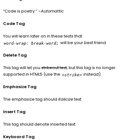
“Code is poetry.” –
Automattic
Code Tag
You will learn later on in these tests that
will be your best friend.
word-wrap: break-word;
Delete Tag
This tag will let you
strikeout text
, but this tag is no longer
supported in HTML5 (use the
instead).
<strike>
Emphasize Tag
The emphasize tag should
italicize
text.
Insert Tag
This tag should denote
inserted
text.
Keyboard Tag